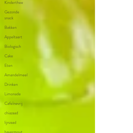
Kinderthee
Gezonde
snack
Bakken
Appeltaart
Biologisch
Cake
Eten
Amandelmeel
Drinken
Limonade
Cafeïnevrij
chiazaad
lijnzaad
havermout