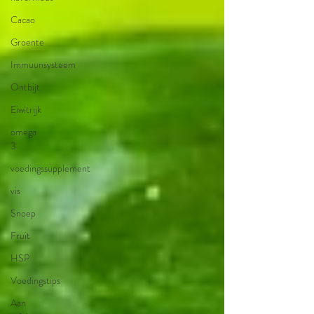
Cacao
Groente
Immuunsysteem
Ontbijt
Eiwitrijk
omega
3
voedingssupplement
vis
Snoep
Fruit
HSP
Voedingstips
Aan