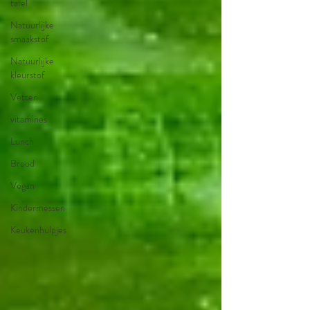
tafel
Natuurlijke
smaakstof
Natuurlijke
kleurstof
Vetten
vitamines
Lunch
Brood
Vegan
Kindermessen
Keukenhulpjes