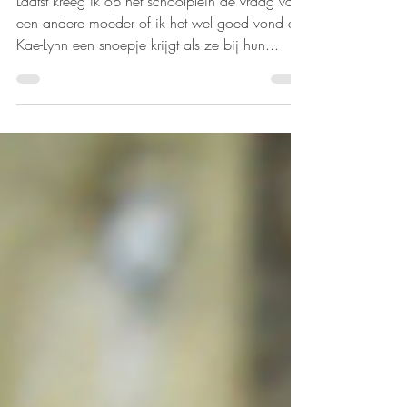
Snoep(en) bij een ander
Laatst kreeg ik op het schoolplein de vraag van
een andere moeder of ik het wel goed vond dat
Kae-Lynn een snoepje krijgt als ze bij hun...