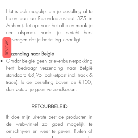
​Het is ook mogelijk om je bestelling af te
halen aan de Rosendaalsestraat 375 in
Arnhem). Let op: voor het afhalen maak je
een afspraak nadat je bericht hebt
ontvangen dat je bestelling klaar ligt.
REVIEWS
Verzending naar België
Omdat België geen brievenbusverpakking
kent bedraagt verzending naar België
standaard €8,95 (pakketpost incl. track &
trace). Is de bestelling boven de €100,
dan betaal je geen verzendkosten.
RETOURBELEID
Ik doe mijn uiterste best de producten in
de webwinkel zo goed mogelijk te
omschrijven en weer te geven. Ruilen of
retourneren mag echter altijd zonder