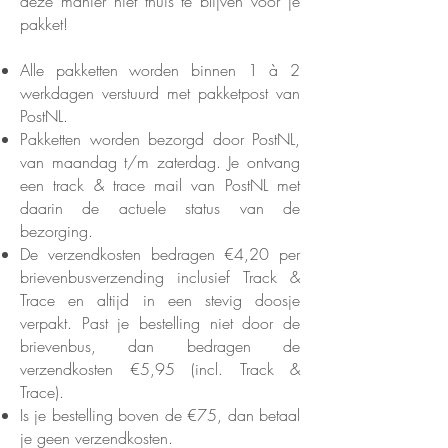
deze manier niet thuis te blijven voor je
pakket!
Alle pakketten worden binnen 1 à 2
werkdagen verstuurd met pakketpost van
PostNL.
Pakketten worden bezorgd door PostNL,
van maandag t/m zaterdag. Je ontvang
een track & trace mail van PostNL met
daarin de actuele status van de
bezorging.
De verzendkosten bedragen €4,20 per
brievenbusverzending inclusief Track &
Trace en altijd in een stevig doosje
verpakt. Past je bestelling niet door de
brievenbus, dan bedragen de
verzendkosten €5,95 (incl. Track &
Trace).
​Is je bestelling boven de €75, dan betaal
je geen verzendkosten.