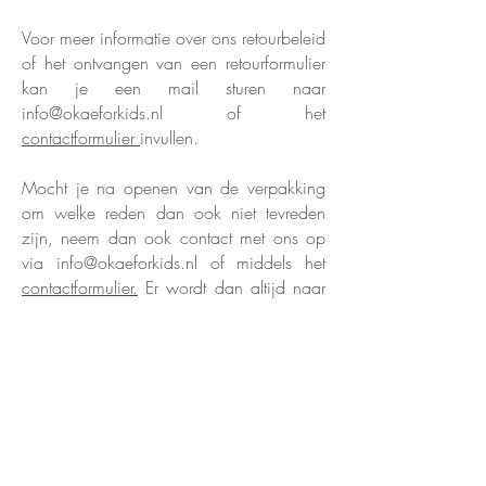
​Voor meer informatie over ons retourbeleid
of het ontvangen van een retourformulier
kan je een mail sturen naar
info@okaeforkids.nl
of het
contactformulier
invullen.
Mocht je na openen van de verpakking
om welke reden dan ook niet tevreden
zijn, neem dan ook contact met ons op
via
info@okaeforkids.nl
of middels het
contactformulier.
Er wordt dan altijd naar
een passende oplossing gezocht.
Klantenservice
Over mij