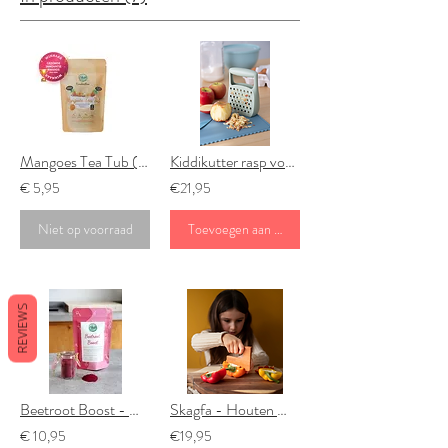
Mangoes Tea Tub (BIO) - Kinderthee
Kiddikutter rasp voor kinderen
€ 5,95
€21,95
Niet op voorraad
Toevoegen aan winkelwagen
REVIEWS
Beetroot Boost - Groentepoeder Rode Biet (BIO)
Skagfa - Houten Montessori kindermes
€ 10,95
€19,95