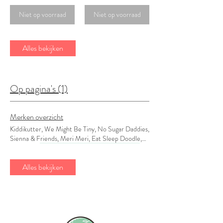
Niet op voorraad
Niet op voorraad
Alles bekijken
Op pagina's (1)
Merken overzicht
Kiddikutter, We Might Be Tiny, No Sugar Daddies,
Sienna & Friends, Meri Meri, Eat Sleep Doodle,
Terrasana,
Fiordifrutta Fiordifrutta Fiordifrutta
maakt de heerlijkste biologische fruitspreads die ze
Alles bekijken
bereiden zonder te koken