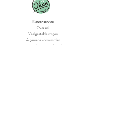
Klantenservice
Over mij
Veelgestelde vragen
Algemene voorwaarden
Verzend- en retourbeleid
Contact
Levering in 1-2 werkdagen
Verzending vanaf €4,20
Gratis verzonden vanaf €75,-
Contactgegevens
Okae for Kids
Rosendaalsestraat 375
6824 CK, Arnhem