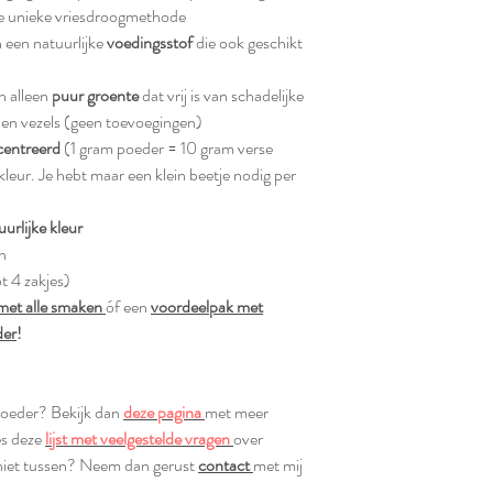
e unieke vriesdroogmethode
 een natuurlijke
voedingsstof
die ook geschikt
n alleen
puur groente
dat vrij is van schadelijke
es en vezels (geen toevoegingen)
centreerd
(1 gram poeder = 10 gram verse
leur. Je hebt maar een klein beetje nodig per
uurlijke kleur
n
t 4 zakjes)
met alle smaken
óf een
voordeelpak met
der
!
poeder? Bekijk dan
deze pagina
met meer
es deze
lijst met veelgestelde vragen
over
 niet tussen? Neem dan gerust
contact
met mij