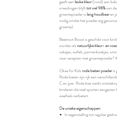
geeft een
leuke kleur
(rood) aan bak
vriesdrogen blijft
tot wel 98%
van de
groentepoeder is
lang houdbaar
en j
nodig omdat het poeder erg geconcen
groente).
Beetroot Boost is geschikt voor kin
worden als
natuurlijke kleur- en voe
cakejes, wafels, pannenkoekjes, smo
naar recepten met groentepoeder? K
Okae for Kids
rode bieten poeder
is
Rode bieten zijn rijk aan verschille
C en ijzer. Rode biet werkt ontsteki
kinderen die veel sporten aangezien 
weefsels verbetert.
De unieke eigenschappen:
In tegenstelling tot regulier ge