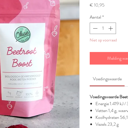
Prijs
€ 10,95
Aantal
*
Niet op voorraad
Melding wa
Voedingswaarde
Voedingswaarde Beetr
Energie 1.419 kJ / 
Vetten 1,4 g, waar
Koolhydraten 56,1 
Vezels 23,2 g