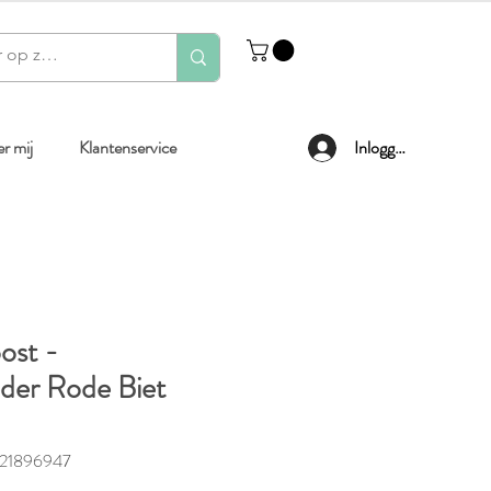
r mij
Klantenservice
Inloggen
ost -
der Rode Biet
221896947