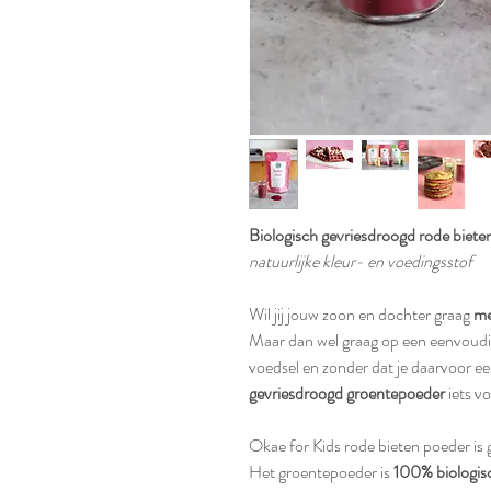
Biologisch gevriesdroogd rode biete
natuurlijke kleur- en voedingsstof
Wil jij jouw zoon en dochter graag
me
Maar dan wel graag op een eenvoudige
voedsel en zonder dat je daarvoor e
gevriesdroogd groentepoeder
iets vo
Okae for Kids rode bieten poeder is 
Het groentepoeder is
100% biologisc