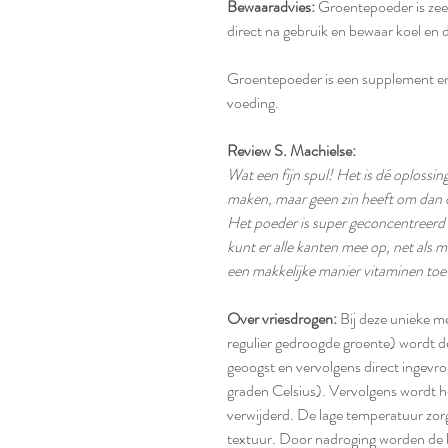
Bewaaradvies:
Groentepoeder is zeer
direct na gebruik en bewaar koel en
Groentepoeder is een supplement en
voeding.
Review S. Machielse:
Wat een fijn spul! Het is dé oplossing
maken, maar geen zin heeft om dan d
Het poeder is super geconcentreerd 
kunt er alle kanten mee op, net als m
een makkelijke manier vitaminen toe 
Over vriesdrogen:
Bij deze unieke m
regulier gedroogde groente) wordt d
geoogst en vervolgens direct ingevr
graden Celsius). Vervolgens wordt he
verwijderd. De lage temperatuur zo
textuur. Door nadroging worden de l