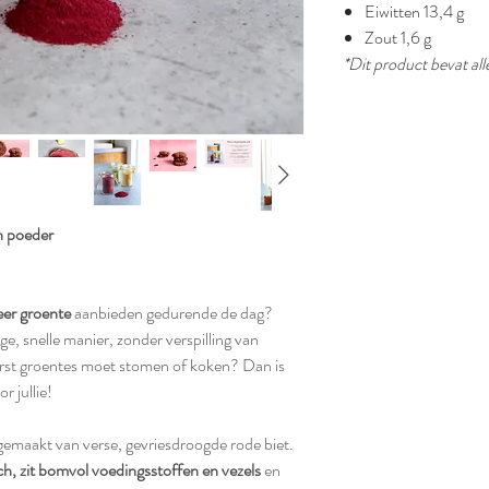
Eiwitten 13,4 g
Zout 1,6 g
*Dit product bevat all
n poeder
er groente
aanbieden gedurende de dag?
, snelle manier, zonder verspilling van
erst groentes moet stomen of koken? Dan is
or jullie!
gemaakt van verse, gevriesdroogde rode biet.
h, zit bomvol voedingsstoffen en vezels
en