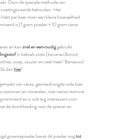
sels. Door de speciale methode van
 voedingswaarde behouden. Het
e hebt per keer maar een kleine hoeveelheid
treerd is (1 gram poeder = 10 gram verse
deren en kan
snel en eenvoudig
gebruikt
dingsstof
in baksels zoals (bananen)brood,
othies, soep, sauzen en veel meer! Benieuwd
lik dan
hier
!
 gemaakt van verse, gevriesdroogde rode biet.
nde vitaminen en mineralen, met name vitamine
ngsremmend en is ook erg interessant voor
het de doorbloeding naar de spieren en
droogd groentepoeder bevat dit poeder nog
tot