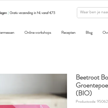
dagen
|
Gratis verzending in NL vanaf €75
ndermessen
Online workshops
Recepten
Blog
Ove
Beetroot Bo
Groentepoe
(BIO)
Productcode: 9506