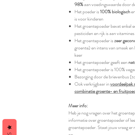
98%
aan voedingswaarde door d
Het poeder is
100% biologisch
en
is voor kinderen
Het groentepoeder bevat enkel e
pesticiden en rijk is aan vitamin
Het groentepoeder is
zeer gecon
groente) en intens van smaak en k
keer
Het groentepoeder geeft een
nat
Het groentepoeder is 100% vega
Bezorging door de brievenbus (to
Ook verkrijgbaar in
voordeelpak 
combinatie groente- en fruitpoe
Meer info:
Heb je nog vragen over het groente
informatie over groentepoeder of le
groentepoeder. Staat jouw vraag er
op.