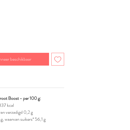
nneer beschikbaar
oot Boost - per 100 g:
337 kcal
van verzadigd 0,2 g
g, waarvan suikers* 56,1 g