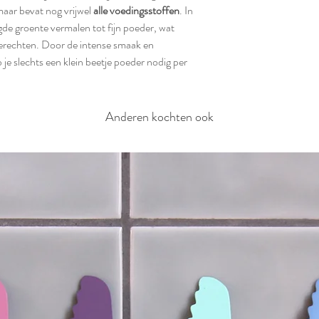
aar bevat nog vrijwel
alle voedingsstoffen
. In
gde groente vermalen tot fijn poeder, wat
i gerechten. Door de intense smaak en
je slechts een klein beetje poeder nodig per
Anderen kochten ook