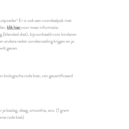
ruitpoeder!
Er is ook een voordeelpak met
der,
klik hier
voor meer informatie.
 (blended diet), bijvoorbeeld voor kinderen
n andere reden sondevoeding krijgen en je
wilt geven.
 biologische rode biet, van gecertificeerd
r je beslag, deeg, smoothie, enz. (1 gram
erse rode biet)