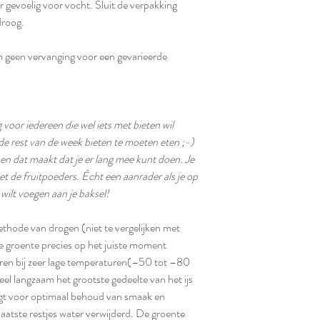
 gevoelig voor vocht. Sluit de verpakking
 droog.
 geen vervanging voor een gevarieerde
 voor iedereen die wel iets met bieten wil
e rest van de week bieten te moeten eten ;-)
en dat maakt dat je er lang mee kunt doen. Je
et de fruitpoeders. Écht een aanrader als je op
wilt voegen aan je baksel!
ethode van drogen (niet te vergelijken met
e groente precies op het juiste moment
oren bij zeer lage temperaturen(–50 tot –80
el langzaam het grootste gedeelte van het ijs
rgt voor optimaal behoud van smaak en
aatste restjes water verwijderd. De groente