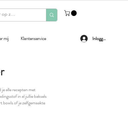
r mij
Klantenservice
Inloggen
r
je alle recepten met
ingsstof in al jullie baksels
t bowls of je zelfgemaakte