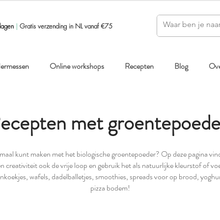
dagen
|
Gratis verzending in NL vanaf €75
ndermessen
Online workshops
Recepten
Blog
Ove
ecepten met groentepoede
emaal kunt maken met het biologische groentepoeder? Op deze pagina vind 
 creativiteit ook de vrije loop en gebruik het als natuurlijke kleurstof of voed
nkoekjes, wafels, dadelballetjes, smoothies, spreads voor op brood, yoghur
pizza bodem!