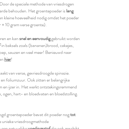
 Door de speciale methode van vriesdrogen
arde behouden. Het groentepoeder is
lang
een kleine hoeveelheid nodig omdat het poeder
r = 10 gram verse groente).
eren en kan
snel en eenvoudig
gebruikt worden
f
in baksels zoals (bananen)brood, cakejes,
soep, sauzen en veel meer! Benieuwd naar
dan
hier
!
aakt van verse, gevriesdroogde spinazie.
A en foliumzuur. Ook zitten er belangrijke
 en ijzer in. Het werkt ontstekingsremmend
 ogen, hart- en bloedvaten en bloedstolling.
droogd groentepoeder bevat dit poeder nog
tot
e unieke vriesdroogmethode
 een natuurlijke
voedingsstof
die ook geschikt