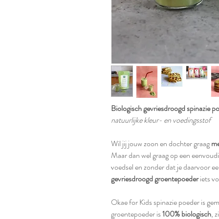
Biologisch gevriesdroogd spinazie p
natuurlijke kleur- en voedingsstof
Wil jij jouw zoon en dochter graag
me
Maar dan wel graag op een eenvoudige
voedsel en zonder dat je daarvoor e
gevriesdroogd groentepoeder
iets vo
Okae for Kids spinazie poeder is gem
groentepoeder is
100% biologisch
, z