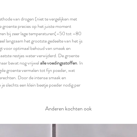
ethode van drogen (niet te vergelijken met
e groente precies op het juiste moment
oren bij zeer lage temperaturen(–50 tot –80
el langzaam het grootste gedeelte van het ijs
rgt voor optimaal behoud van smaak en
aatste restjes water verwijderd. De groente
aar bevat nog vrijwel
alle voedingsstoffen
. In
gde groente vermalen tot fijn poeder, wat
i gerechten. Door de intense smaak en
je slechts een klein beetje poeder nodig per
Anderen kochten ook