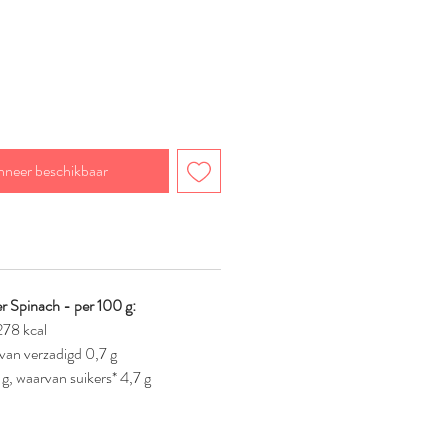
nneer beschikbaar
 Spinach - per 100 g:
278 kcal
van verzadigd 0,7 g
g, waarvan suikers* 4,7 g