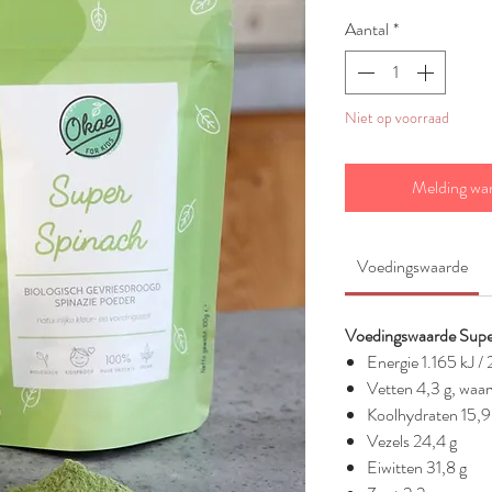
Aantal
*
Niet op voorraad
Melding wa
Voedingswaarde
Voedingswaarde Super
Energie 1.165 kJ / 
Vetten 4,3 g, waar
Koolhydraten 15,9 
Vezels 24,4 g
Eiwitten 31,8 g