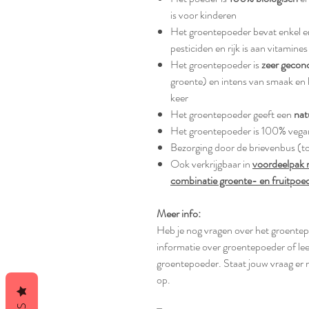
is voor kinderen
Het groentepoeder bevat enkel e
pesticiden en rijk is aan vitamin
Het groentepoeder is
zeer gecon
groente) en intens van smaak en k
keer
Het groentepoeder geeft een
nat
Het groentepoeder is 100% vega
Bezorging door de brievenbus (to
Ook verkrijgbaar in
voordeelpak 
combinatie groente- en fruitpoe
Meer info:
Heb je nog vragen over het groente
informatie over groentepoeder of le
groentepoeder. Staat jouw vraag er
op.