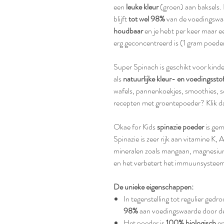
een
leuke kleur
(groen) aan baksels.
blijft
tot wel 98%
van de voedingswa
houdbaar
en je hebt per keer maar 
erg geconcentreerd is (1 gram poede
Super Spinach is geschikt voor kind
als
natuurlijke kleur- en voedingssto
wafels, pannenkoekjes, smoothies, 
recepten met groentepoeder? Klik 
Okae for Kids
spinazie poeder
is gem
Spinazie is zeer rijk aan vitamine K, 
mineralen zoals mangaan, magnesium
en het verbetert het immuunsysteem,
De unieke eigenschappen:
In tegenstelling tot regulier ge
98%
aan voedingswaarde door d
Het poeder is
100% biologisch
en