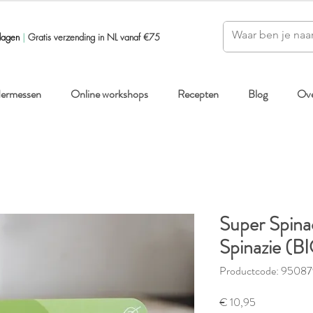
dagen
|
Gratis verzending in NL vanaf €75
ndermessen
Online workshops
Recepten
Blog
Ove
Super Spina
Spinazie (B
Productcode: 9508
Prijs
€ 10,95