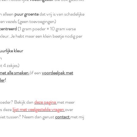
n alleen
puur groente
dat vrij is van schadelijke
es en vezels (geen toevoegingen)
centreerd
(1 gram poeder = 10 gram verse
leur. Je hebt maar een klein beetje nodig per
uurlijke kleur
n
t 4 zakjes)
met alle smaken
óf een
voordeelpak met
der
!
poeder? Bekijk dan
deze pagina
met meer
es deze
lijst met veelgestelde vragen
over
 niet tussen? Neem dan gerust
contact
met mij