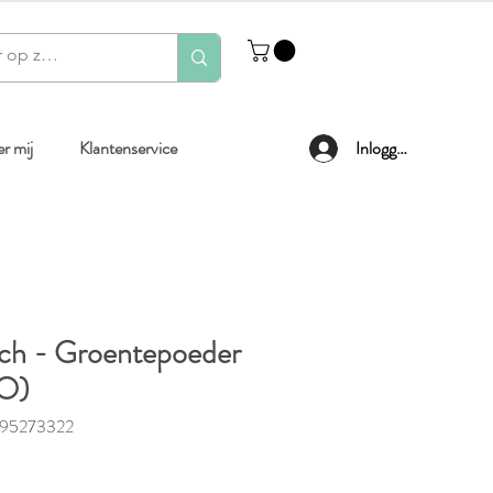
r mij
Klantenservice
Inloggen
ch - Groentepoeder
IO)
795273322