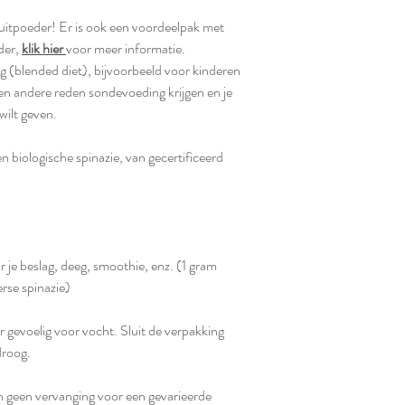
ruitpoeder!
Er is ook een voordeelpak met
der,
klik hier
voor meer informatie.
 (blended diet), bijvoorbeeld voor kinderen
n andere reden sondevoeding krijgen en je
wilt geven.
 biologische spinazie, van gecertificeerd
r je beslag, deeg, smoothie, enz. (1 gram
erse spinazie)
 gevoelig voor vocht. Sluit de verpakking
 droog.
 geen vervanging voor een gevarieerde