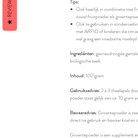
REVIEWS
Tips:
Ook heerlijk in combinatie met f
zowel fruitpoeder als groentepoe
Ook te gebruiken in sondevoeding
met ARFID of kinderen die om ee
wel graag een voedzame maaltijd 
Ingrediënten:
gevriesdroogde gemalen
biologische teelt.
Inhoud:
100 gram
Gebruiksadvies:
2 à 3 theelepels doo
poeder staat gelijk aan ca. 10 gram v
Bewaaradvies:
Groentepoeder is zeer
direct na gebruik en bewaar koel en
Groentepoeder is een supplement en