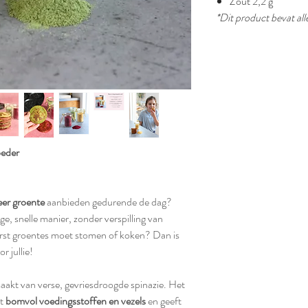
Zout 2,2 g
*Dit product bevat all
oeder
er groente
aanbieden gedurende de dag?
, snelle manier, zonder verspilling van
erst groentes moet stomen of koken? Dan is
or jullie!
aakt van verse, gevriesdroogde spinazie. Het
it
bomvol voedingsstoffen en vezels
en geeft