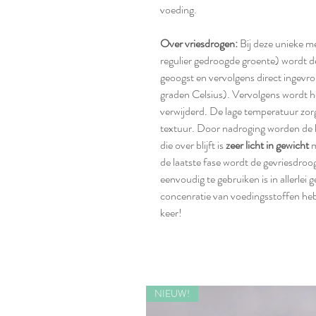
voeding.
Over vriesdrogen:
Bij deze unieke m
regulier gedroogde groente) wordt d
geoogst en vervolgens direct ingevr
graden Celsius). Vervolgens wordt he
verwijderd. De lage temperatuur zo
textuur. Door nadroging worden de l
die over blijft is
zeer licht in gewicht
m
de laatste fase wordt de gevriesdroo
eenvoudig te gebruiken is in allerle
concenratie van voedingsstoffen heb 
keer!
NIEUW!