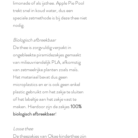
limonade of als ijsthee. Apple Pie Pool
trekt snel in koud water, dus een
speciale zetmethode is bij deze thee niet
nodig.
Biologisch afbreekbaar
De thee is zorgvuldig verpakt in
ongebleekte piramidezakjes gemaakt
van milieuvriendelijk PLA, afkomstig
van zetmeelrijke planten zoals maïs.
Het materiaal bevat dus geen
microplastics en er is ook geen enkel
plastic gebruikt om het zakje te sluiten
of het labeltje aan het zakje vast te
maken. Hierdoor zijn de zakjes
100%
biologisch afbreekbaar
!
Losse thee
De theezakjes van Okae kinderthee zijn