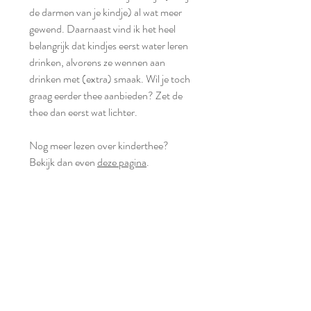
de darmen van je kindje) al wat meer
gewend. Daarnaast vind ik het heel
belangrijk dat kindjes eerst water leren
drinken, alvorens ze wennen aan
drinken met (extra) smaak. Wil je toch
graag eerder thee aanbieden? Zet de
thee dan eerst wat lichter.
Nog meer lezen over kinderthee?
Bekijk dan even
deze pagina
.
Tips
• Gooi je zakje niet meteen weg, je kan
Voedingswaarde
hem gerust nog een keer gebruiken!
Per 100ml thee:
• Ook heerlijk als ijsthee!
Energie 1kJ/0 kcal, Vetten <0,1 gr,
waarvan verzadigd <0,1 gr,