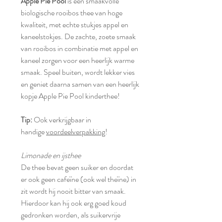
Apple Pie Pool
is een smaakvolle
biologische rooibos thee van hoge
kwaliteit, met echte stukjes appel en
kaneelstokjes.
De zachte, zoete smaak
van rooibos in combinatie met appel en
kaneel zorgen voor een heerlijk warme
smaak. Speel buiten, wordt lekker vies
en geniet daarna samen van een heerlijk
kopje Apple Pie Pool kinderthee!
Tip:
Ook verkrijgbaar in
handige
voordeelverpakking
!
Limonade en ijsthee
De thee bevat geen suiker en doordat
er ook geen cafeïne (ook wel theïne) in
zit wordt hij nooit bitter van smaak.
Hierdoor kan hij ook erg goed koud
gedronken worden, als suikervrije