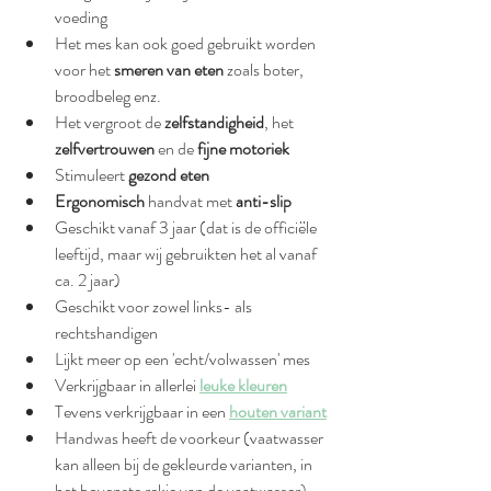
voeding
Het mes kan ook goed gebruikt worden 
voor het 
smeren van eten 
zoals boter, 
broodbeleg enz. 
Het vergroot de 
zelfstandigheid
, het 
zelfvertrouwen 
en de 
fijne motoriek
Stimuleert 
gezond eten
Ergonomisch 
handvat met 
anti-slip
Geschikt vanaf 3 jaar (dat is de officiële 
leeftijd, maar wij gebruikten het al vanaf 
ca. 2 jaar)
Geschikt voor zowel links- als 
rechtshandigen
Lijkt meer op een 'echt/volwassen' mes
Verkrijgbaar in allerlei 
leuke kleuren
Tevens verkrijgbaar in een 
houten variant
Handwas heeft de voorkeur (vaatwasser 
kan alleen bij de gekleurde varianten, in 
het bovenste rekje van de vaatwasser).