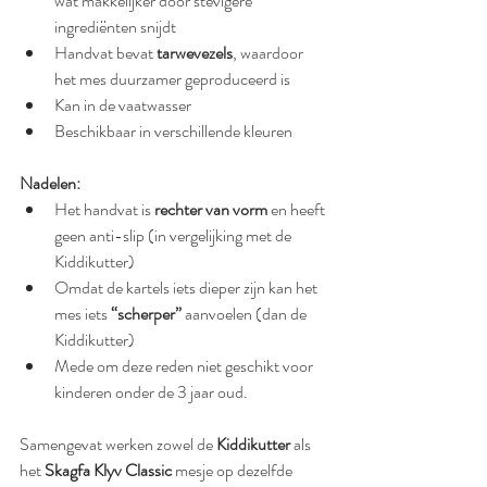
wat makkelijker door stevigere 
ingrediënten snijdt
Handvat bevat 
tarwevezels
, waardoor 
het mes duurzamer geproduceerd is
Kan in de vaatwasser 
Beschikbaar in verschillende kleuren
Nadelen:
Het handvat is 
rechter van vorm
 en heeft 
geen anti-slip (in vergelijking met de 
Kiddikutter)
Omdat de kartels iets dieper zijn kan het 
mes iets 
“scherper” 
aanvoelen (dan de 
Kiddikutter)
Mede om deze reden niet geschikt voor 
kinderen onder de 3 jaar oud.
Samengevat werken zowel de 
Kiddikutter 
als 
het 
Skagfa Klyv Classic 
mesje op dezelfde 