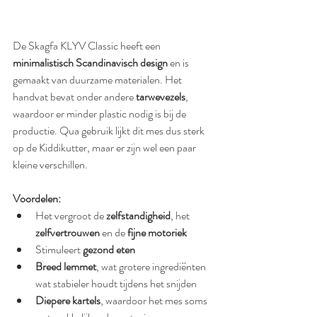
De Skagfa KLYV Classic heeft een 
minimalistisch Scandinavisch design
 en is 
gemaakt van duurzame materialen. Het 
handvat bevat onder andere 
tarwevezels
, 
waardoor er minder plastic nodig is bij de 
productie. Qua gebruik lijkt dit mes dus sterk 
op de Kiddikutter, maar er zijn wel een paar 
kleine verschillen.
Voordelen:
Het vergroot de 
zelfstandigheid
, het 
zelfvertrouwen 
en de 
fijne motoriek
Stimuleert 
gezond eten
Breed lemmet
, wat grotere ingrediënten 
wat stabieler houdt tijdens het snijden
Diepere kartels
, waardoor het mes soms 