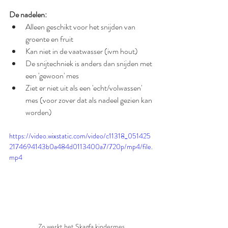
De nadelen:
Alleen geschikt voor het snijden van 
groente en fruit
Kan niet in de vaatwasser (ivm hout)
De snijtechniek is anders dan snijden met 
een 'gewoon' mes
Ziet er niet uit als een 'echt/volwassen' 
mes (voor zover dat als nadeel gezien kan 
worden)
https://video.wixstatic.com/video/c11318_051425
2174694143b0a484d0113400a7/720p/mp4/file.
mp4
Zo werkt het Skagfa kindermes