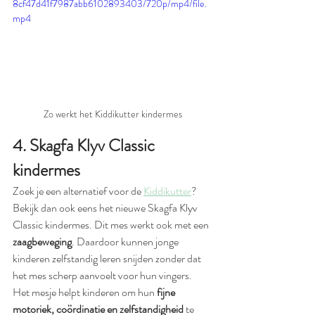
8cf47d41f7987abb6102893403/720p/mp4/file.
mp4
Zo werkt het Kiddikutter kindermes
4. Skagfa Klyv Classic 
kindermes
Zoek je een alternatief voor de 
Kiddikutter
? 
Bekijk dan ook eens het nieuwe Skagfa Klyv 
Classic kindermes. Dit mes werkt ook met een 
zaagbeweging
. Daardoor kunnen jonge 
kinderen zelfstandig leren snijden zonder dat 
het mes scherp aanvoelt voor hun vingers. 
Het mesje helpt kinderen om hun 
fijne 
motoriek, coördinatie en zelfstandigheid
 te 