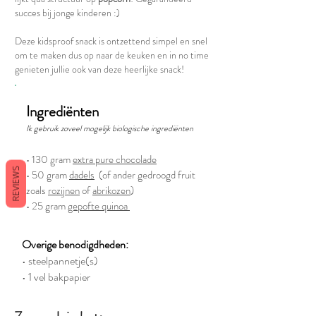
succes bij jonge kinderen :)
Deze kidsproof snack is ontzettend simpel en snel
om te maken dus op naar de keuken en in no time
genieten jullie ook van deze heerlijke snack!
Ingrediënten
Ik gebruik zoveel mogelijk biologische ingrediënten
• 130 gram
extra pure chocolade
REVIEWS
• 50 gram
dadels
(of ander gedroogd fruit
zoals
rozijnen
of
abrikozen
)
• 25 gram
gepofte quinoa
Overige benodigdheden:
• steelpannetje(s)
• 1 vel bakpapier