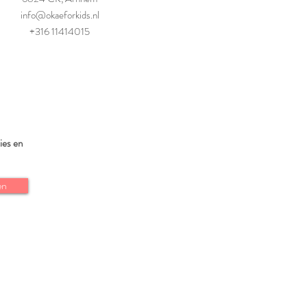
info@okaeforkids.nl
+316 11414015
ies en
en