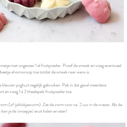
etje met ongeveer 1 el fruitpoeder. Proef de smaak en voeg eventueel
beetje ahornsiroop toe totdat de smaak naar wens is.
e kleuren yoghurt tegelijk gebruiken. Pak in dat geval meerdere
t en voeg 1 à 2 theelepels fruitpoeder toe.
orm (of ijsblokjesvorm). Zet de vorm voor ca. 2 uur in de vriezer. Als de
kan je de 'snoepjes' eruit halen en eten!