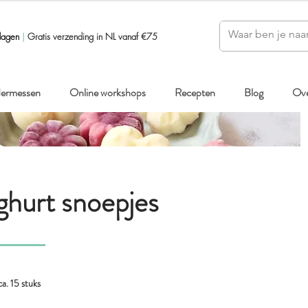
dagen
|
Gratis verzending in NL vanaf €75
ndermessen
Online workshops
Recepten
Blog
Ove
ghurt snoepjes
ca. 15 stuks