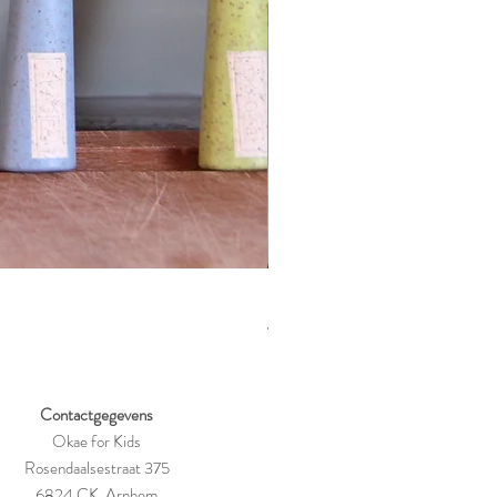
Kiddikutter rasp voor kinderen
Prijs
€ 21,95
Contactgegevens
Okae for Kids
Rosendaalsestraat 375
6824 CK, Arnhem