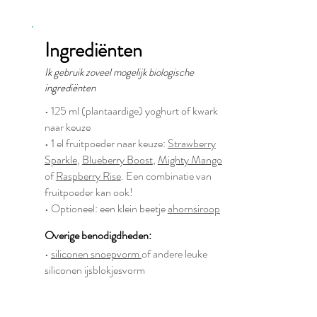
Ingrediënten
Ik gebruik zoveel mogelijk biologische
ingrediënten
• 125 ml (plantaardige) yoghurt of kwark
naar keuze
• 1 el fruitpoeder naar keuze:
Strawberry
Sparkle
,
Blueberry Boost
,
Mighty Mango
of
Raspberry Rise
. Een combinatie van
fruitpoeder kan ook!
• Optioneel: een klein beetje
ahornsiroop
Overige benodigdheden:
•
siliconen snoepvorm
of andere leuke
siliconen ijsblokjesvorm