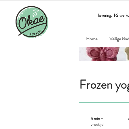
Levering: 1-2 werk
Home
Veilige ki
Frozen yo
5 min +
vriestijd