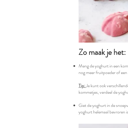
Zo maak je het:
Meng de yoghurt in een komm
nog meer fruitpoeder of een 
Tip:
Je kunt ook verschillend
kommetjes, verdeel de yoghur
Giet de yoghurt in de snoepv
yoghurt helemaal bevroren is 