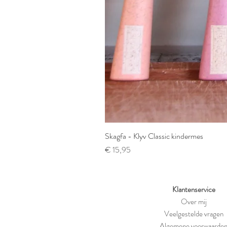
Skagfa - Klyv Classic kindermes
Prijs
€ 15,95
Klantenservice
Over mij
Veelgestelde vragen
Algemene voorwaarde