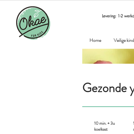
Levering: 1-2 werk
Home
Veilige ki
Gezonde y
10 min. + 3u
koelkast