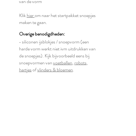
van de vorm
Klik
hier
om naar het startpakket snoepjes
maken te gaan.
Overige benodigdheden:
• siliconen ijsblokjes / snoepvorm (een
harde vorm werkt niet ivm uitdrukken van
de snoepjes). Kijk bijvoorbeeld eens bij
snoepvormen van
voetballen
,
robots
,
hartjes
of
vlinders & bloemen
.