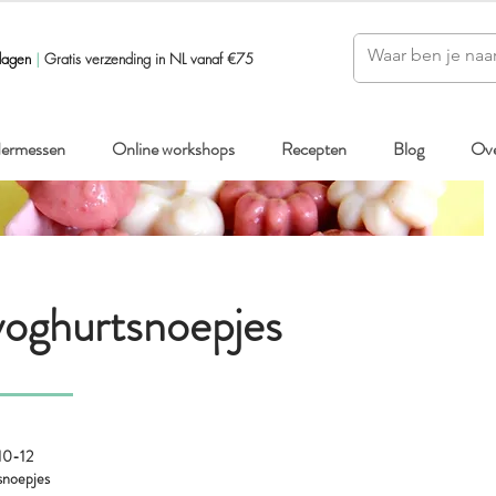
dagen
|
Gratis verzending in NL vanaf €75
ndermessen
Online workshops
Recepten
Blog
Ove
oghurtsnoepjes
10-12
snoepjes