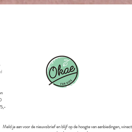
Snel overzicht
n
id
en
0
75,-
Meld je aan voor de nieuwsbrief en blijf op de hoogte van aanbiedingen, winact