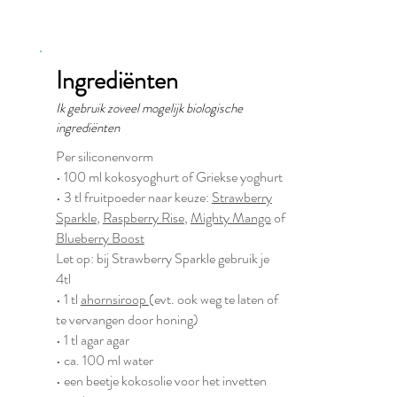
Ingrediënten
Ik gebruik zoveel mogelijk biologische
ingrediënten
Per siliconenvorm
• 100 ml kokosyoghurt of Griekse yoghurt
• 3 tl fruitpoeder naar keuze:
Strawberry
Sparkle
,
Raspberry Rise
,
Mighty Mango
of
Blueberry Boost
Let op: bij Strawberry Sparkle gebruik je
4tl
• 1 tl
ahornsiroop
(evt. ook weg te laten of
te vervangen door honing)
• 1 tl agar agar
• ca. 100 ml water
• een beetje kokosolie voor het invetten