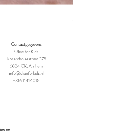
Kiddikutter rasp voor kinderen
Prijs
€ 21,95
Contactgegevens
Okae for Kids
Rosendaalsestraat 375
6824 CK, Arnhem
info@okaeforkids.nl
+316 11414015
ies en