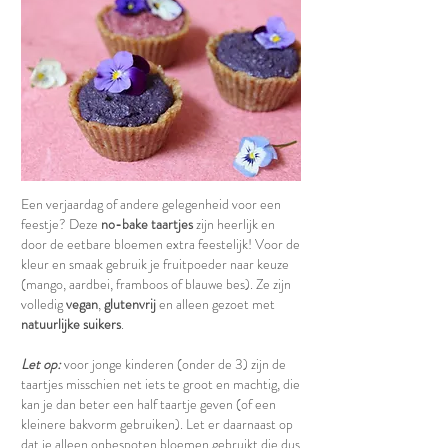
Een verjaardag of andere gelegenheid voor een
feestje? Deze
no-bake taartjes
zijn heerlijk en
door de eetbare bloemen extra feestelijk! Voor de
kleur en smaak gebruik je fruitpoeder naar keuze
(mango, aardbei, framboos of blauwe bes). Ze zijn
volledig
vegan
,
glutenvrij
en alleen gezoet met
natuurlijke suikers
.
Let op:
voor jonge kinderen (onder de 3) zijn de
taartjes misschien net iets te groot en machtig, die
kan je dan beter een half taartje geven (of een
kleinere bakvorm gebruiken). Let er daarnaast op
dat je alleen onbespoten bloemen gebruikt die dus