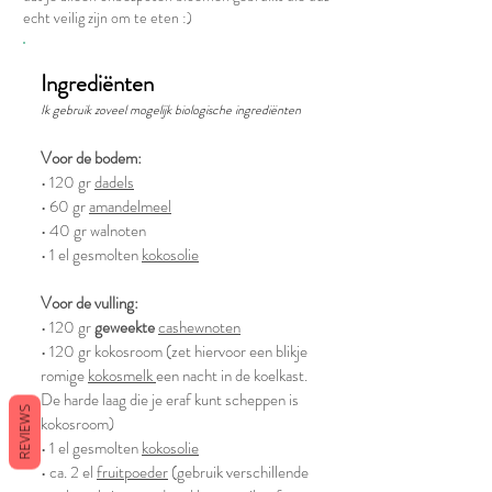
echt veilig zijn om te eten :)
Ingrediënten
Ik gebruik zoveel mogelijk biologische ingrediënten
Voor de bodem:
• 120 gr
dadels
• 60 gr
amandelmeel
• 40 gr walnoten
• 1 el gesmolten
kokosolie
Voor de vulling:
• 120 gr
geweekte
cashewnoten
• 120 gr kokosroom (zet hiervoor een blikje
romige
kokosmelk
een nacht in de koelkast.
De harde laag die je eraf kunt scheppen is
REVIEWS
kokosroom)
• 1 el gesmolten
kokosolie
• ca. 2 el
fruitpoeder
(gebruik verschillende