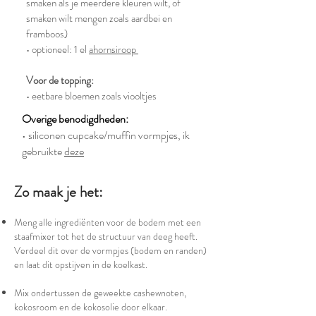
smaken als je meerdere kleuren wilt, of
smaken wilt mengen zoals aardbei en
framboos)
• optioneel: 1 el
ahornsiroop
Voor de topping:
• eetbare bloemen zoals viooltjes
Overige benodigdheden:
• siliconen cupcake/muffin vormpjes, ik
gebruikte
deze
Zo maak je het:
Meng alle ingrediënten voor de bodem met een
staafmixer tot het de structuur van deeg heeft.
Verdeel dit over de vormpjes (bodem en randen)
en laat dit opstijven in de koelkast.
Mix ondertussen de geweekte cashewnoten,
kokosroom en de kokosolie door elkaar.