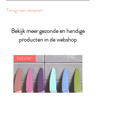
Terug naar recepten
Bekijk meer gezonde en handige
producten in de webshop
NIEUW!
Skagfa - Klyv Classic kindermes
Kiddikutter rasp voor kinder