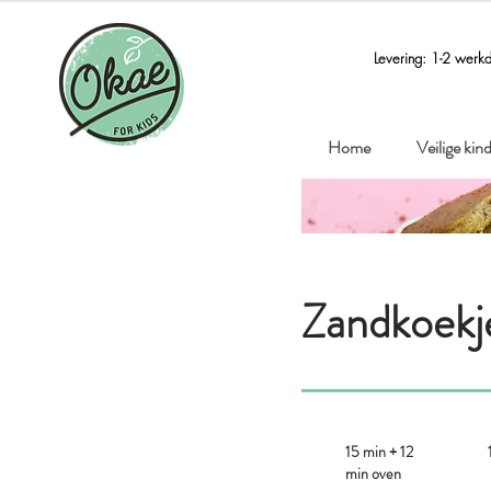
Levering: 1-2 werk
Home
Veilige ki
Zandkoekje
15 min + 12
min oven