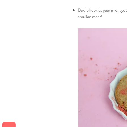
Bak je koekjes gaar in ongev
smullen maar! ⁣