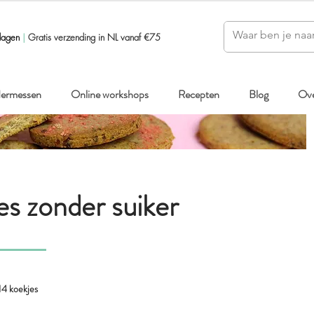
dagen
|
Gratis verzending in NL vanaf €75
ndermessen
Online workshops
Recepten
Blog
Ove
s zonder suiker
14 koekjes