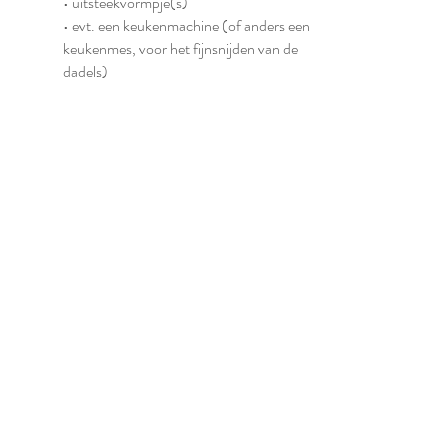
• uitsteekvormpje(s)
• evt. een keukenmachine⁣ (of anders een
keukenmes, voor het fijnsnijden van de
dadels)