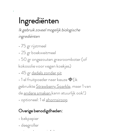
Ingrediënten
Ik gebruik zoveel mogelijk biologische
ingrediënten
• 75 gr rijstmeel⁣
• 25 gr boekweitmeel⁣
• 50 gr ongezouten grasroomboter (of
kokosolie⁣ voor vegan koekjes)
• 45 gr
dadels zonder pit⁣
• 1 el fruitpoeder naar keuze 🍓(ik
gebruikte
Strawberry Sparkle
, maar 1 van
de
andere smaken
kann atuurlijk ook!)⁣
• optioneel: 1 el
ahornsiroop⁣
Overige benodigdheden:
• bakpapier
• deegroller