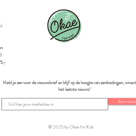
n
id
en
0
75,-
Meld je aan voor de nieuwsbrief en blijf op de hoogte van aanbiedingen, winact
het laatste nieuws!
Aanmeld
© 2025 by Okae for Kids