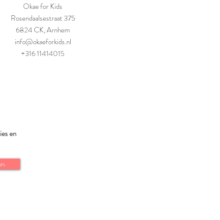
Okae for Kids
Rosendaalsestraat 375
6824 CK, Arnhem
info@okaeforkids.nl
+316 11414015
ies en
en