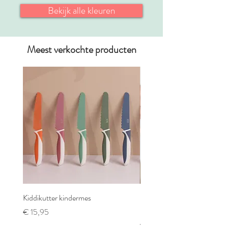
Bekijk alle kleuren
Meest verkochte producten
Kiddikutter kindermes
Skagfa - Klyv Eco Montesso
kindermes
Prijs
€ 15,95
Prijs
€ 19,95