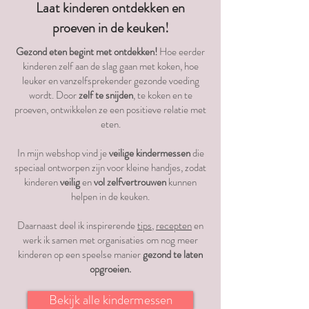
Laat kinderen ontdekken en
proeven in de keuken!
Gezond eten begint met ontdekken!
Hoe eerder
kinderen zelf aan de slag gaan met koken, hoe
leuker en vanzelfsprekender gezonde voeding
wordt. Door
zelf te snijden
, te koken en te
proeven, ontwikkelen ze een positieve relatie met
eten.
In mijn webshop vind je
veilige kindermessen
die
speciaal ontworpen zijn voor kleine handjes, zodat
kinderen
veilig
en
vol zelfvertrouwen
kunnen
helpen in de keuken.
Daarnaast deel ik inspirerende
tips
,
recepten
en
werk ik samen met organisaties om nog meer
kinderen op een speelse manier
gezond te laten
opgroeien.
Bekijk alle kindermessen