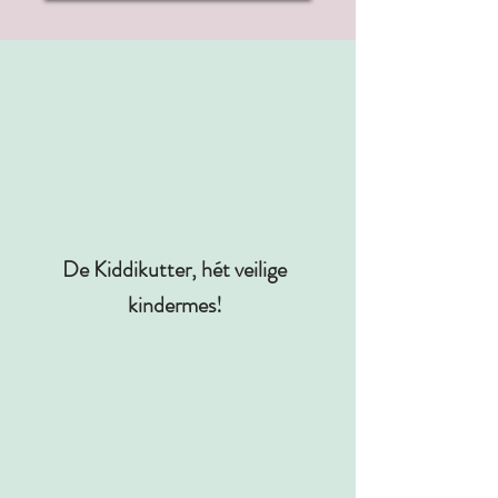
De Kiddikutter, hét veilige
kindermes!
Wil jij je kind ook mee laten helpen in de keuken
zonder dat je je zorgen hoeft te maken of dat
allemaal wel goed gaat? Dat kan met de
Kiddikutter! De Kiddikutter is namelijk een
speciaal voor kinderen ontworpen mes waarbij je
kind zichzelf niet in de vingers kan snijden.