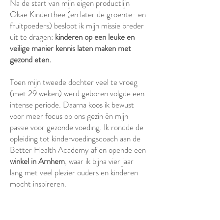
Na de start van mijn eigen productlijn
Okae Kinderthee (en later de groente- en
fruitpoeders) besloot ik mijn missie breder
uit te dragen:
kinderen op een leuke en
veilige manier kennis laten maken met
gezond eten.
Toen mijn tweede dochter veel te vroeg
(met 29 weken) werd geboren volgde een
intense periode. Daarna koos ik bewust
voor meer focus op ons gezin én mijn
passie voor gezonde voeding. Ik rondde de
opleiding tot kindervoedingscoach aan de
Better Health Academy af en opende een
winkel in Arnhem
, waar ik bijna vier jaar
lang met veel plezier ouders en kinderen
mocht inspireren.
Nu help ik andere bedrijven die dezelfde
missie delen én run ik mijn
webshop met