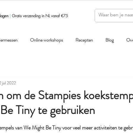
dagen
|
Gratis verzending in NL vanaf €75
ndermessen
Online workshops
Recepten
Blog
Ove
2 jul 2022
n om de Stampies koekstemp
Be Tiny te gebruiken
stempels van We Might Be Tiny voor veel meer activiteiten te gebr