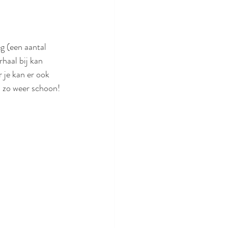
g (een aantal 
rhaal bij kan 
je kan er ook 
n zo weer schoon! 