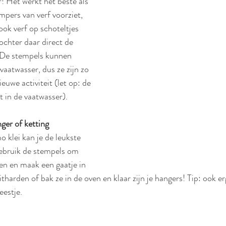
f! Het werkt het beste als 
mpers van verf voorziet, 
ook verf op schoteltjes 
ochter daar direct de 
 De stempels kunnen 
vaatwasser, dus ze zijn zo 
uwe activiteit (let op: de 
 in de vaatwasser). 
er of ketting
 klei kan je de leukste 
ebruik de stempels om 
n en maak een gaatje in 
tharden of bak ze in de oven en klaar zijn je hangers! Tip: ook erg
eestje.