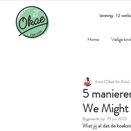
Levering: 1-2 werk
Home
Veilige ki
Ilona (Okae for Kids)
5 maniere
We Might 
Bijgewerkt op:
29 jun 2023
Wist jij al dat de koek