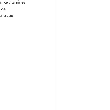
grijke vitamines 
 de 
entratie 