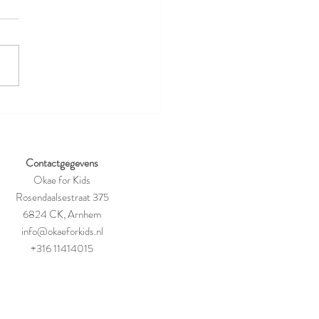
ntwoord snoepen met deze
rolls-ups!
Contactgegevens
Okae for Kids
Rosendaalsestraat 375
6824 CK, Arnhem
info@okaeforkids.nl
+316 11414015