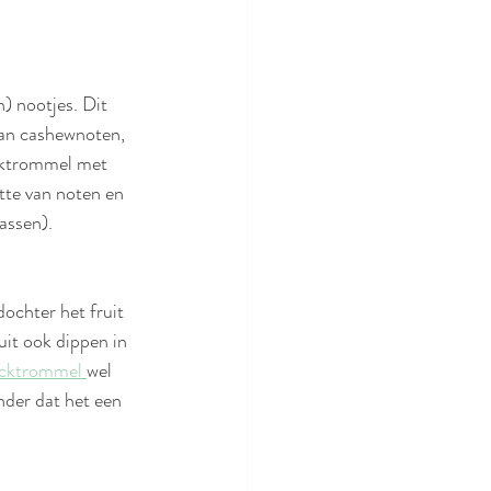
) nootjes. Dit 
 aan cashewnoten, 
cktrommel met 
otte van noten en 
assen). 
ochter het fruit 
uit ook dippen in 
acktrommel 
wel 
nder dat het een 