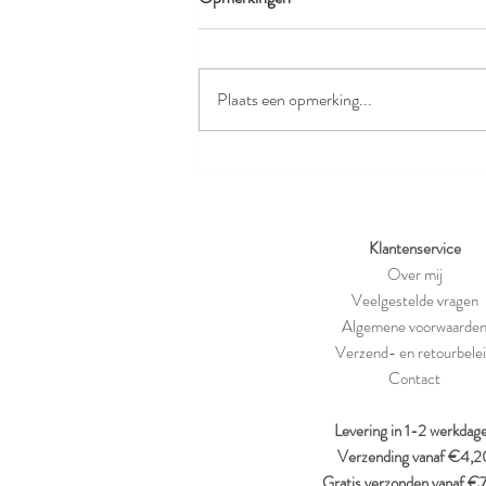
Plaats een opmerking...
Maïs, maïsknabbels en popcorn:
is het nu wél of niet gezond?
Klantenservice
Over mij
Veelgestelde vragen
Algemene voorwaarde
Verzend- en retourbele
Contact
Levering in 1-2 werkdag
Verzending vanaf €4,2
Gratis verzonden vanaf €