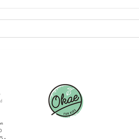
Snoep(en) bij een ander
Vera
fruit 
n
id
en
0
75,-