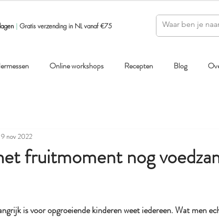
dagen
|
Gratis verzending in NL vanaf €75
ndermessen
Online workshops
Recepten
Blog
Ove
19 nov 2022
 het fruitmoment nog voedza
angrijk is voor opgroeiende kinderen weet iedereen. Wat men ech