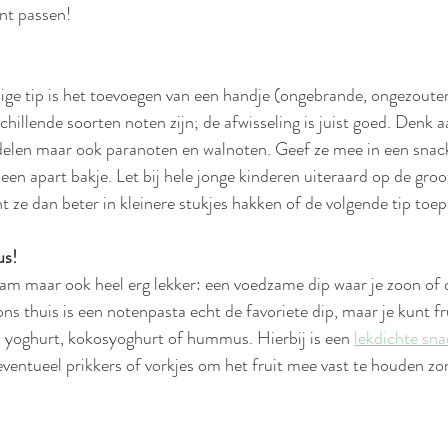
unt passen!
ge tip is het toevoegen van een handje (ongebrande, ongezouten
schillende soorten noten zijn; de afwisseling is juist goed. Denk
elen maar ook paranoten en walnoten. Geef ze mee in een sna
 een apart bakje. Let bij hele jonge kinderen uiteraard op de gro
nt ze dan beter in kleinere stukjes hakken of de volgende tip toep
us!
am maar ook heel erg lekker: een voedzame dip waar je zoon of d
ons thuis is een notenpasta echt de favoriete dip, maar je kunt fr
e) yoghurt, kokosyoghurt of hummus. Hierbij is een 
lekdichte sn
ventueel prikkers of vorkjes om het fruit mee vast te houden zo