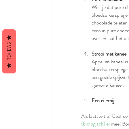
Wist je dat pure 
bloedsuikerspiegel
chocolade te eten b
eens in pure choco
over en laat het u
REVIEWS
Strooi met kaneel
Appel en kaneel is
bloedsuikerspiegel
een goede spijsver
'gewone' kaneel. 
Een ei erbij
Als laatste tip: Geef ee
(biologisch) ei 
mee! Bom