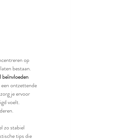
ncentreren op 
 laten bestaan. 
l beïnvloeden 
t een ontzettende 
zorg je ervoor 
gd voelt. 
deren. 
 zo stabiel 
tische tips die 