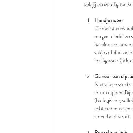
ook jij eenvoudig toe k
Handje noten
De meest eenvoudi
mogen allerlei ver
hazelnoten, amand
vakjes of doe ze in
inslikgevaar (je ku
Ga voor een dipsa
Niet alleen voedza
in kan dippen. Bij 
(biologische, voll
echt een must en e
smeerboel wordt. 
Pure chocolade