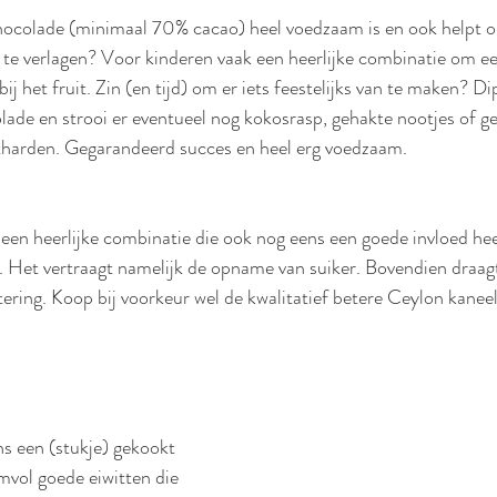
chocolade (minimaal 70% cacao) heel voedzaam is en ook helpt 
 te verlagen? Voor kinderen vaak een heerlijke combinatie om ee
ij het fruit. Zin (en tijd) om er iets feestelijks van te maken? Dip
lade en strooi er eventueel nog kokosrasp, gehakte nootjes of g
itharden. Gegarandeerd succes en heel erg voedzaam.
 een heerlijke combinatie die ook nog eens een goede invloed hee
. Het vertraagt namelijk de opname van suiker. Bovendien draagt
tering. Koop bij voorkeur wel de kwalitatief betere Ceylon kaneel 
ns een (stukje) gekookt 
vol goede eiwitten die 