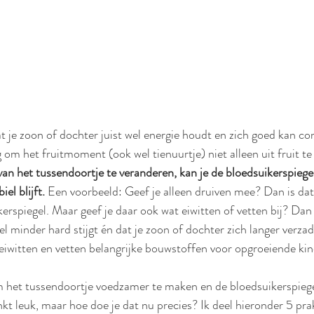
 je zoon of dochter juist wel energie houdt en zich goed kan co
g om het fruitmoment (ook wel tienuurtje) niet alleen uit fruit te
an het tussendoortje te veranderen, kan je de bloedsuikerspiege
l blijft. 
Een voorbeeld: Geef je alleen druiven mee? Dan is da
kerspiegel. Maar geef je daar ook wat eiwitten of vetten bij? Dan 
l minder hard stijgt én dat je zoon of dochter zich langer verzadi
iwitten en vetten belangrijke bouwstoffen voor opgroeiende kin
m het tussendoortje voedzamer te maken en de bloedsuikerspiegel
kt leuk, maar hoe doe je dat nu precies? Ik deel hieronder 5 prak