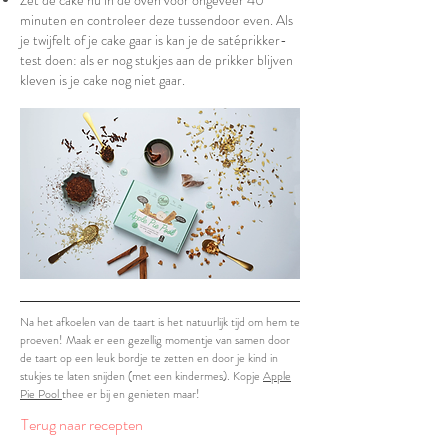
minuten en controleer deze tussendoor even. Als
je twijfelt of je cake gaar is kan je de satéprikker-
test doen: als er nog stukjes aan de prikker blijven
kleven is je cake nog niet gaar.
Na het afkoelen van de taart is het natuurlijk tijd om hem te
proeven! Maak er een gezellig momentje van samen door
de taart op een leuk bordje te zetten en door je kind in
stukjes te laten snijden (met een kindermes). Kopje
Apple
Pie Pool
thee er bij en genieten maar!
Terug naar recepten