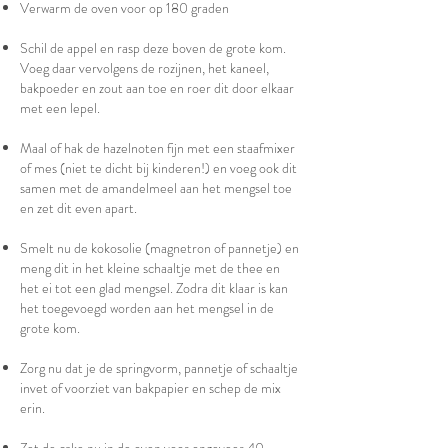
Verwarm de oven voor op 180 graden
Schil de appel en rasp deze boven de grote kom.
Voeg daar vervolgens de rozijnen, het kaneel,
bakpoeder en zout aan toe en roer dit door elkaar
met een lepel.
Maal of hak de hazelnoten fijn met een staafmixer
of mes (niet te dicht bij kinderen!) en voeg ook dit
samen met de amandelmeel aan het mengsel toe
en zet dit even apart.
Smelt nu de kokosolie (magnetron of pannetje) en
meng dit in het kleine schaaltje met de thee en
het ei tot een glad mengsel. Zodra dit klaar is kan
het toegevoegd worden aan het mengsel in de
grote kom.
Zorg nu dat je de springvorm, pannetje of schaaltje
invet of voorziet van bakpapier en schep de mix
erin.
Zet de cake nu in de oven voor ongeveer 40