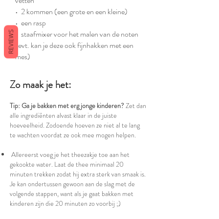
vetten
• 2 kommen (een grote en een kleine)
• een rasp
• staafmixer voor het malen van de noten
REVIEWS
(evt. kan je deze ook fijnhakken met een
mes)
Zo maak je het:
Tip: Ga je bakken met erg jonge kinderen?
Zet dan
alle ingrediënten alvast klaar in de juiste
hoeveelheid. Zodoende hoeven ze niet al te lang
te wachten voordat ze ook mee mogen helpen.
Allereerst voeg je het theezakje toe aan het
gekookte water. Laat de thee minimaal 20
minuten trekken zodat hij extra sterk van smaak is.
Je kan ondertussen gewoon aan de slag met de
volgende stappen, want als je gaat bakken met
kinderen zijn die 20 minuten zo voorbij ;)