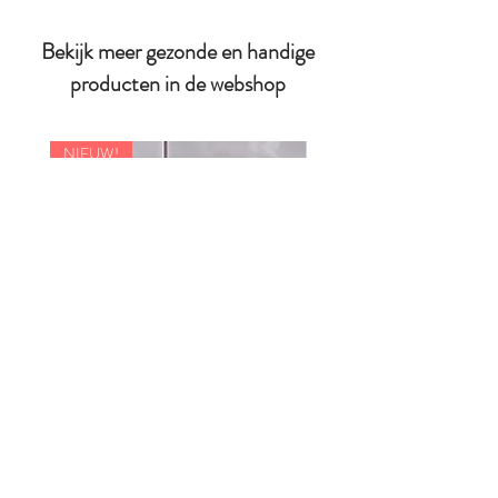
Bekijk meer gezonde en handige
producten in de webshop
NIEUW!
Skagfa - Klyv Classic kindermes
Kiddikutter rasp voor kinder
Prijs
Prijs
€ 15,95
€ 21,95