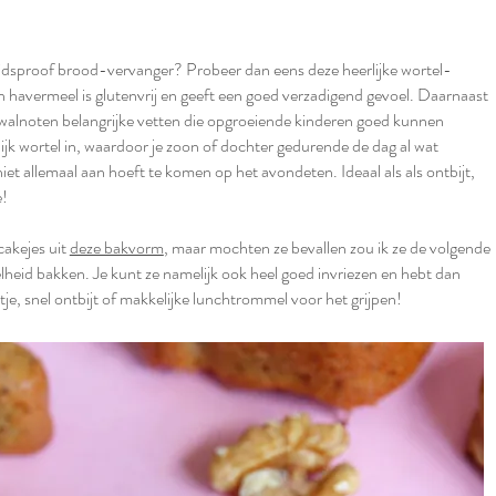
dsproof brood-vervanger? Probeer dan eens deze heerlijke wortel-
 havermeel is glutenvrij en geeft een goed verzadigend gevoel. Daarnaast
walnoten belangrijke vetten die opgroeiende kinderen goed kunnen
lijk wortel in, waardoor je zoon of dochter gedurende de dag al wat
niet allemaal aan hoeft te komen op het avondeten. Ideaal als als ontbijt,
e!
cakejes uit
deze bakvorm
, maar mochten ze bevallen zou ik ze de volgende
lheid bakken. Je kunt ze namelijk ook heel goed invriezen en hebt dan
je, snel ontbijt of makkelijke lunchtrommel voor het grijpen!