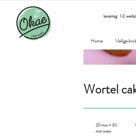
Levering: 1-2 werk
Home
Veilige ki
Wortel ca
20 min + 30
min oven