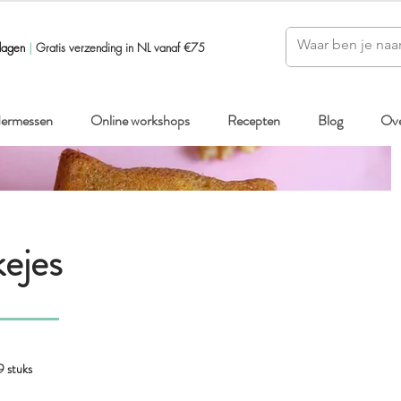
dagen
|
Gratis verzending in NL vanaf €75
ndermessen
Online workshops
Recepten
Blog
Ove
kejes
9 stuks