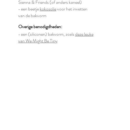
Sienna & Friends (of anders kaneel)
• een beetje
kokosolie
voor het invetten
van de bakvorm
Overige benodigdheden:
• een (siliconen) bakvorm, zoals
deze leuke
van We Might Be Tiny