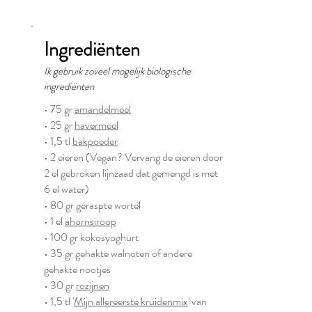
Ingrediënten
Ik gebruik zoveel mogelijk biologische
ingrediënten
• 75 gr
amandelmeel
• 25 gr
havermeel
• 1,5 tl
bakpoeder
• 2 eieren (Vegan? Vervang de eieren door
2 el gebroken lijnzaad dat gemengd is met
6 el water)
• 80 gr geraspte wortel
• 1 el
ahornsiroop
• 100 gr kokosyoghurt
• 35 gr gehakte walnoten of andere
gehakte nootjes
• 30 gr
rozijnen
• 1,5 tl '
Mijn allereerste kruidenmix
' van