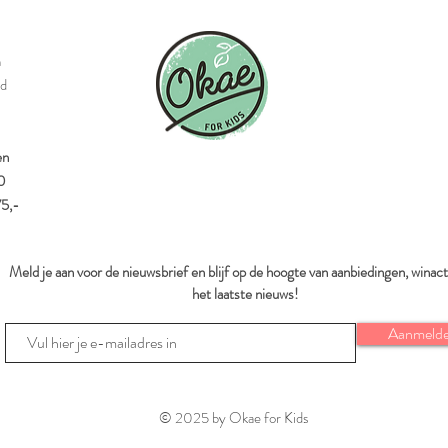
n
id
en
0
75,-
Meld je aan voor de nieuwsbrief en blijf op de hoogte van aanbiedingen, winact
het laatste nieuws!
Aanmeld
© 2025 by Okae for Kids