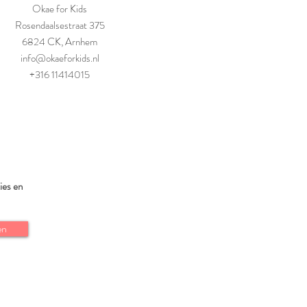
Okae for Kids
Rosendaalsestraat 375
6824 CK, Arnhem
info@okaeforkids.nl
+316 11414015
ies en
en