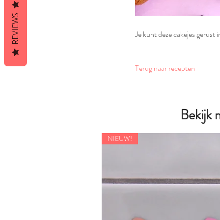
REVIEWS
Je kunt deze cakejes gerust 
Terug naar recepten
Bekijk
NIEUW!