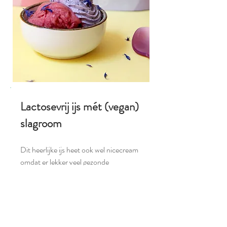
Lactosevrij ijs mét (vegan)
slagroom
Dit heerlijke ijs heet ook wel nicecream
omdat er lekker veel gezonde
ingrediënten in zitten en nog steeds
heerlijk van smaak is! Zowel het ijs als
de slagroom is lactosevrij en suikervrij
en op smaak en kleur gebracht met
fruitpoeder.