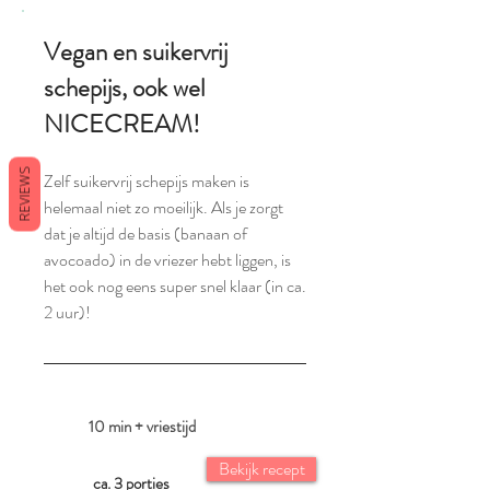
Vegan en suikervrij
schepijs, ook wel
NICECREAM!
REVIEWS
Zelf suikervrij schepijs maken is
helemaal niet zo moeilijk. Als je zorgt
dat je altijd de basis (banaan of
avocoado) in de vriezer hebt liggen, is
het ook nog eens super snel klaar (in ca.
2 uur)!
10 min + vriestijd
Bekijk recept
ca. 3 porties