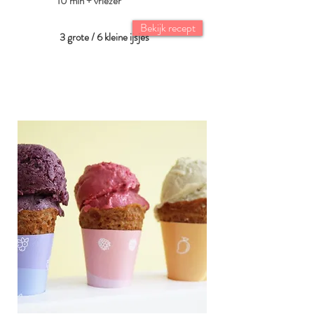
10 min + vriezer
Bekijk recept
3 grote / 6 kleine ijsjes