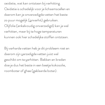
oxidatie, wat kan ontstaan bij verhitting. 
Oxidatie is schadelijk voor je lichaamscellen en 
daarom kan je onverzadigde vetten het beste 
zo puur mogelijk (
o
nverhit) gebruiken. 
Olijfolie (enkelvoudig onverzadigd) kan je wel 
verhitten, maar bij te hoge temperaturen 
kunnen ook hier schadelijke stoffen ontstaan. 
Bij verharde vetten heb je dit probleem niet en 
daarom zijn 
v
erzadigde vetten juist wel 
geschikt om te 
v
erhitten. Bakken en braden 
doe je dus het beste in een beetje kokosolie, 
roomboter of ghee (geklaarde boter). 