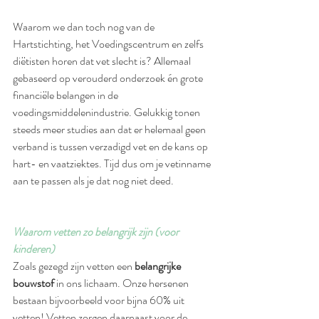
Waarom we dan toch nog van de 
Hartstichting, het Voedingscentrum en zelfs 
diëtisten horen dat vet slecht is? Allemaal 
gebaseerd op verouderd onderzoek én grote 
financiële belangen in de 
voedingsmiddelenindustrie. Gelukkig tonen 
steeds meer studies aan dat er helemaal geen 
verband is tussen verzadigd vet en de kans op 
hart- en vaatziektes. Tijd dus om je vetinname 
aan te passen als je dat nog niet deed.
Waarom vetten zo belangrijk zijn (voor 
kinderen)
Zoals gezegd zijn vetten een 
belangrijke 
bouwstof 
in ons lichaam. Onze hersenen 
bestaan bijvoorbeeld voor bijna 60% uit 
vetten! Vetten zorgen daarnaast voor de 