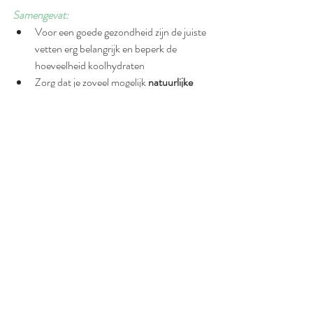
Samengevat:
Voor een goede gezondheid zijn de juiste 
vetten erg belangrijk en beperk de 
hoeveelheid koolhydraten 
Zorg dat je zoveel mogelijk 
natuurlijke 
vetten 
aan je kind geeft, die geen 
industriële bewerking hebben ondergaan
Vermijd gefrituurde producten die vrijwel 
altijd plantaardige en geoxideerde vetten 
bevatten
Gebruik olie van onverzadigde vetten 
(olijfolie, notenolie) onverhit als 
smaakmaker over salades, in soep en 
over groente 
Gebruik kleine hoeveelheden verzadigd 
vet bij bakken en braden (kokosolie, 
roomboter of ghee). 
Geef kinderen dagelijks een handje noten 