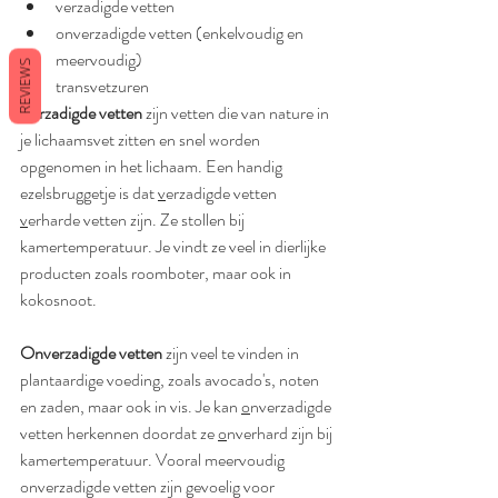
verzadigde vetten
onverzadigde vetten (enkelvoudig en 
meervoudig)
REVIEWS
transvetzuren
Verzadigde vetten
zijn vetten die van nature in 
je lichaamsvet zitten en snel worden 
opgenomen in het lichaam. Een handig 
ezelsbruggetje is dat 
v
erzadigde vetten 
v
erharde vetten zijn. Ze stollen bij 
kamertemperatuur. Je vindt ze veel in dierlijke 
producten zoals roomboter, maar ook in 
kokosnoot. 
Onverzadigde vetten
zijn veel te vinden in 
plantaardige voeding, zoals avocado's, noten 
en zaden, maar ook in vis. Je kan 
o
nverzadigde 
vetten herkennen doordat ze 
o
nverhard zijn bij 
kamertemperatuur. Vooral meervoudig 
onverzadigde vetten zijn gevoelig voor 