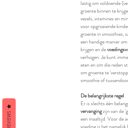
lastig om voldoende (ve
groente binnen te krijg
vezels, vitamines en min
voor opgroeiende kinde
groente in smoothies, s
een handige manier om 
krijgen en de 
voedingsw
verhogen. Je kunt immer
eten en om die reden st
om groente te 'verstopp
smoothie of tussendoort
De belangrijkste regel
Er is slechts één belang
vervanging 
zijn van de '
REVIEWS
een maaltijd. Voor de a
voeding is het namelijk 