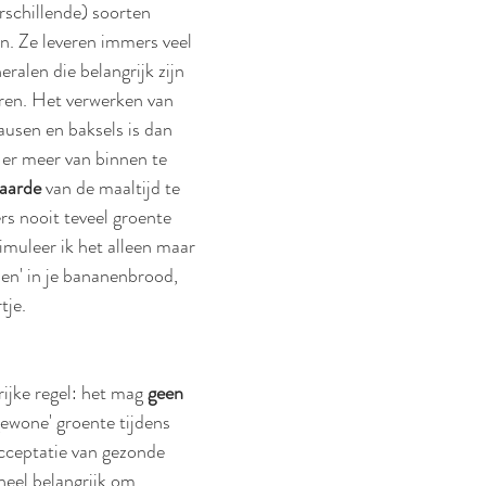
rschillende) soorten 
en. Ze leveren immers veel 
eralen die belangrijk zijn 
ren. Het verwerken van 
ausen en baksels is dan 
er meer van binnen te 
aarde 
van de maaltijd te 
s nooit teveel groente 
imuleer ik het alleen maar 
en' in je bananenbrood, 
je. 
rijke regel: het mag 
geen 
gewone' groente tijdens 
cceptatie van gezonde 
heel belangrijk om 