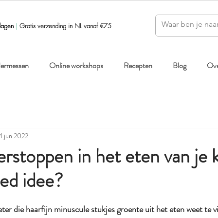
dagen
|
Gratis verzending in NL vanaf €75
ndermessen
Online workshops
Recepten
Blog
Ove
4 jun 2022
rstoppen in het eten van je k
ed idee?
eter die haarfijn minuscule stukjes groente uit het eten weet te 