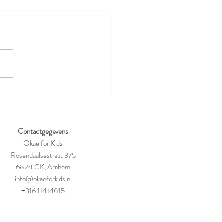
m kinderen baat hebben bij
oestuin: 5 redenen om
t aan de slag te gaan!
Contactgegevens
Okae for Kids
Rosendaalsestraat 375
6824 CK, Arnhem
info@okaeforkids.nl
+316 11414015