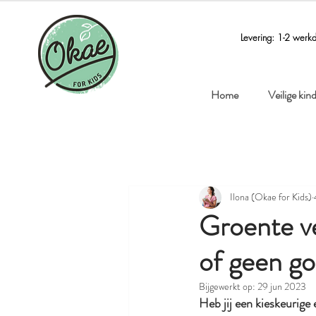
Levering: 1-2 werk
Home
Veilige ki
Ilona (Okae for Kids)
Groente ve
of geen go
Bijgewerkt op:
29 jun 2023
Heb jij een kieskeurige 