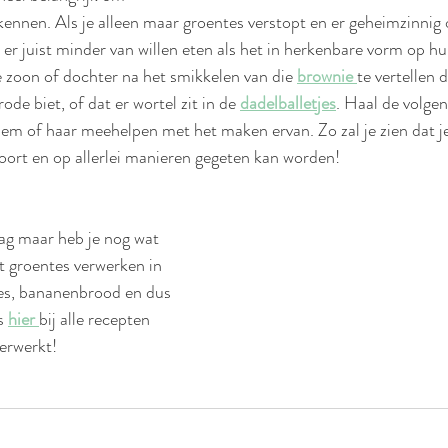
ennen. Als je alleen maar groentes verstopt en er geheimzinnig o
 er juist minder van willen eten als het in herkenbare vorm op hu
 zoon of dochter na het smikkelen van die 
brownie 
te vertellen 
ode biet, of dat er wortel zit in de 
dadelballetjes
. Haal de volge
m of haar meehelpen met het maken ervan. Zo zal je zien dat je 
oort en op allerlei manieren gegeten kan worden!
lag maar heb je nog wat 
t groentes verwerken in 
jes, bananenbrood en dus 
s 
hier 
bij alle recepten 
erwerkt! 