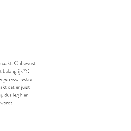
er maakt. Onbewust 
t belangrijk??) 
orgen voor extra 
kt dat er juist 
, dus leg hier 
 wordt. 