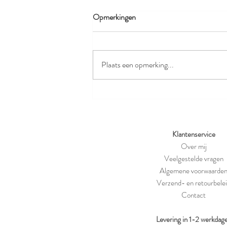
Opmerkingen
Plaats een opmerking...
Hoe leer je je kind veilig snijden in
de keuken?
Klantenservice
Over mij
Veelgestelde vragen
Algemene voorwaarde
Verzend- en retourbele
Contact
Levering in 1-2 werkdag