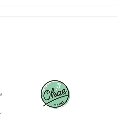
Welk kindermes is geschikt voor
Waaro
jonge kinderen?
een m
direc
n
id
en