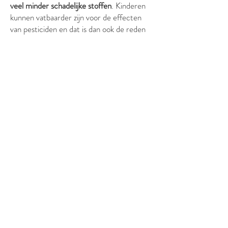
veel minder schadelijke stoffen
. Kinderen
kunnen vatbaarder zijn voor de effecten
van pesticiden en dat is dan ook de reden
dat ik enkel en alleen
100% biologische
voeding
verkoop. Ook Okae for Kids
Fruitpoeder
,
Groentepoeder
en de
Kinderthee
zijn allen biologisch
gecertificeerd.
Klantenservice
Over mij
Veelgestelde vragen
Algemene voorwaarden
Verzend- en retourbeleid
Contact