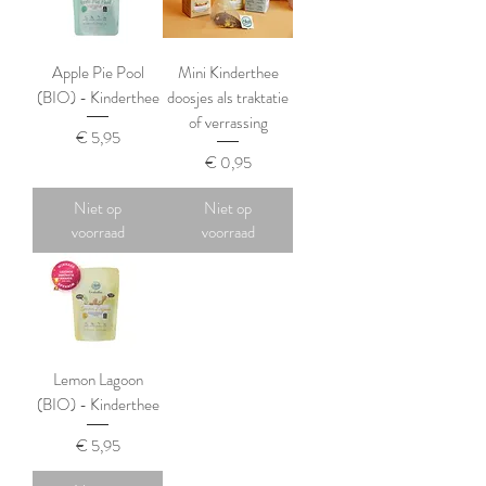
Apple Pie Pool
Mini Kinderthee
(BIO) - Kinderthee
doosjes als traktatie
of verrassing
Prijs
€ 5,95
Prijs
€ 0,95
Niet op
Niet op
voorraad
voorraad
Lemon Lagoon
(BIO) - Kinderthee
Prijs
€ 5,95