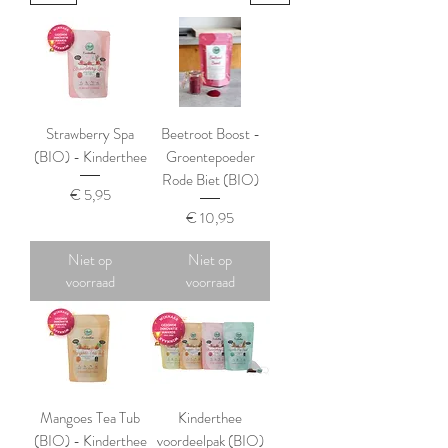
Strawberry Spa
Beetroot Boost -
(BIO) - Kinderthee
Groentepoeder
Rode Biet (BIO)
Prijs
€ 5,95
Prijs
€ 10,95
Niet op
Niet op
voorraad
voorraad
Mangoes Tea Tub
Kinderthee
(BIO) - Kinderthee
voordeelpak (BIO)