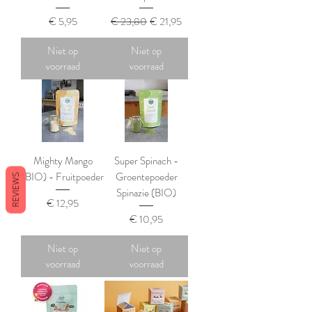
Prijs
Normale prijs
Verkoopprijs
€ 5,95
€ 23,80
€ 21,95
Niet op
Niet op
voorraad
voorraad
Mighty Mango
Super Spinach -
(BIO) - Fruitpoeder
Groentepoeder
REVIEWS
Spinazie (BIO)
Prijs
€ 12,95
Prijs
€ 10,95
Niet op
Niet op
voorraad
voorraad