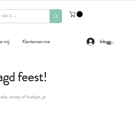
r mij
Klantenservice
Inloggen
agd feest!
ake, snoep of koekjes, je